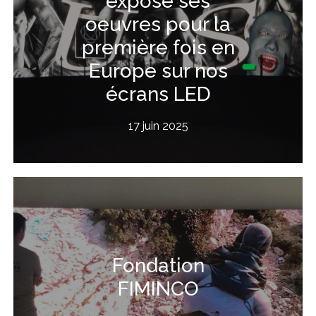
expose ses
oeuvres pour la
première fois en
Europe sur nos
écrans LED
17 juin 2025
Fondation
FIMINCO