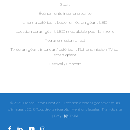
Sport
Événements inter-entreprise
cinéma extérieur : Louer un écran géant LED
Location écran géant LED modulable pour fan zone
Retransmission direct
TV écran géant intérieur / extérieur : Retransmission TV sur
écran géant
Festival / Concert
© 2026 France Ecran Location - Location d’écrans géants et murs
d’images LED. © Tous droits réservés |
Mentions légales
|
Plan du site
|
FAQ
|
TMM