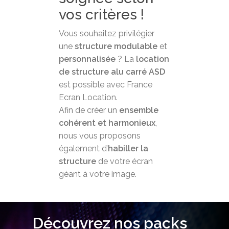
vos critères !
Vous souhaitez privilégier
une
structure modulable
et
personnalisée
? La
location
de structure alu carré ASD
est possible avec France
Ecran Location.
Afin de créer un
ensemble
cohérent et harmonieux
,
nous vous proposons
également d’
habiller la
structure
de votre écran
géant à votre image.
Découvrez nos packs