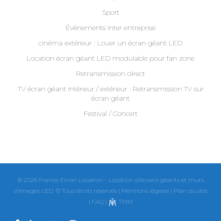
Sport
Événements inter-entreprise
cinéma extérieur : Louer un écran géant LED
Location écran géant LED modulable pour fan zone
Retransmission direct
TV écran géant intérieur / extérieur : Retransmission TV sur
écran géant
Festival / Concert
© 2026 France Ecran Location - Location d’écrans géants et murs
d’images LED. © Tous droits réservés |
Mentions légales
|
Plan du site
|
FAQ
|
TMM