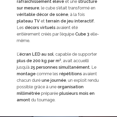
rafraîchissement élevé
et une
structure
sur mesure
, le cube s’était transformé en
véritable décor de scène
, à la fois
plateau TV
et
terrain de jeu interactif
.
Les
décors virtuels
avaient été
entièrement créés par l’équipe
Cube 3
elle-
même.
L’
écran LED au sol
, capable de supporter
plus de 200 kg par m²
, avait accueilli
jusqu’à
25 personnes simultanément
. Le
montage
comme les
répétitions
avaient
chacun duré
une journée
, un exploit rendu
possible grâce à une
organisation
millimétrée
préparée
plusieurs mois en
amont
du tournage.