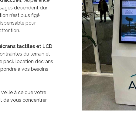
d’accueil,
l’expérience
messages dépendent d’un
on n’est plus figé :
ndispensable pour
attention.
écrans tactiles et LCD
ntraintes du terrain et
tre pack location d’écrans
répondre à vos besoins
 veille à ce que votre
nt de vous concentrer