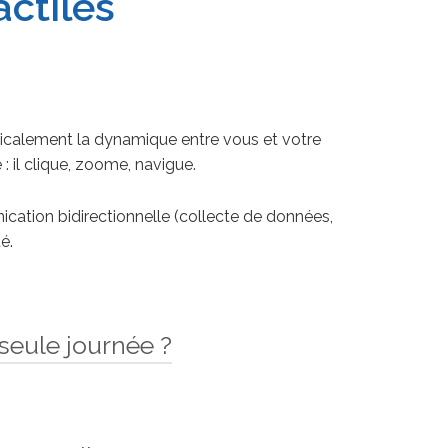
actiles
icalement la dynamique entre vous et votre
: il clique, zoome, navigue.
cation bidirectionnelle (collecte de données,
é.
seule journée ?
médias polyvalents de dernière génération.
cran géant tactile
pour une journée d’étude
aptent précisément à la durée de votre