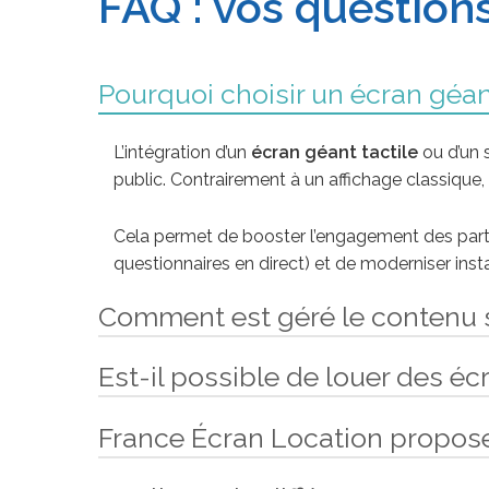
FAQ : vos questions
Pourquoi choisir un écran géan
L’intégration d’un
écran géant tactile
ou d’un 
public. Contrairement à un affichage classique,
Cela permet de booster l’engagement des parti
questionnaires en direct) et de moderniser inst
Comment est géré le contenu s
Est-il possible de louer des é
C’est extrêmement simple et flexible. Nos
écra
Vous pouvez diffuser vos applications, sites w
France Écran Location propose-
Notre pack de
location d’écrans tactiles et 
Via une simple clé USB pour de l’
affichag
ou d’un déploiement massif de moniteurs et de 
Via un player externe ou un mini-PC dissim