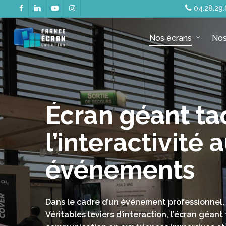
Skip
04.28.29.
facebook
linkedin
youtube
instagram
to
main
Nos écrans
Nos
content
Écran géant tac
l’interactivité
événements
Dans le cadre d’un événement professionnel, ca
Véritables leviers d’interaction, l’écran géan