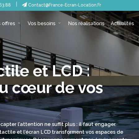
|
63.88
Contact@france-Ecran-Location.fr
Nos réalisations
Actualités
 offres
Vos besoins
tile et LCD :
 au cœur de vos
pter l’attention ne suffit plus : il faut engager.
t tactile et l’écran LCD transforment vos espaces de