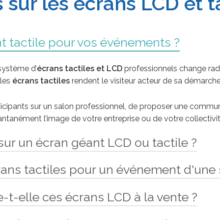
 sur les écrans LCD et t
t tactile pour vos événements ?
système d’
écrans tactiles et LCD
professionnels change rad
 les
écrans tactiles
rendent le visiteur acteur de sa démarche 
cipants sur un salon professionnel, de proposer une communi
antanément l’image de votre entreprise ou de votre collectivit
ur un écran géant LCD ou tactile ?
crans tactiles pour un événement d'une 
ns tactiles et LCD
professionnels intègrent des lecteurs de 
eb, vidéos ou catalogues numériques de plusieurs manières :
t-elle ces écrans LCD à la vente ?
LCD
est totalement modulable. Qu’il s’agisse d’une location d’
é
e dynamique LCD
en boucle.
bornes interactives pour un salon de 4 jours, nos offres s’ad
ulé dans le support (totem ou borne tactile).