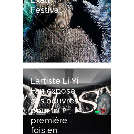
Exalt
Festival
L’artiste Li Yi
Fan expose
ses oeuvres
pour la
première
fois en