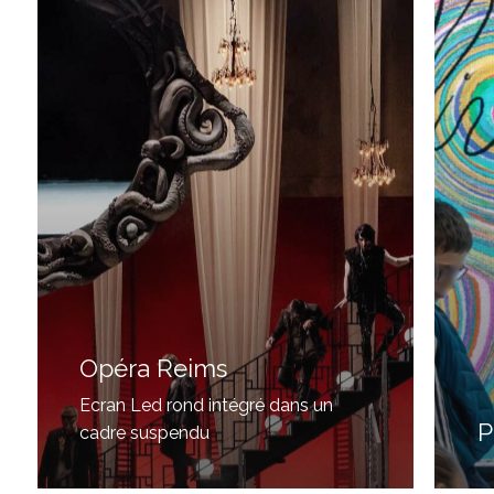
Opéra Reims
Ecran Led rond intégré dans un
P
cadre suspendu