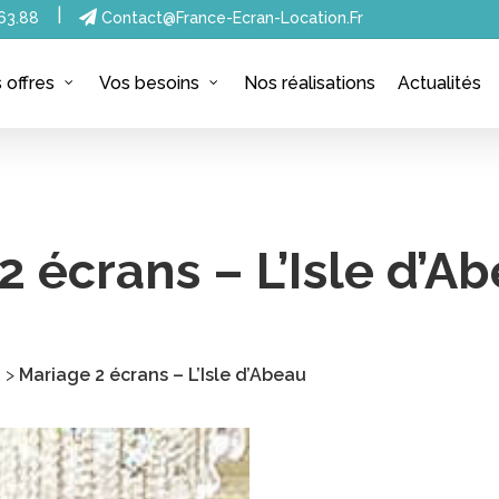
|
63.88
Contact@france-Ecran-Location.fr
Nos réalisations
Actualités
 offres
Vos besoins
2 écrans – L’Isle d’A
s
>
Mariage 2 écrans – L’Isle d’Abeau