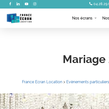
Skip
04.28.29.
facebook
linkedin
youtube
instagram
to
main
Nos écrans
Nos
content
Mariage 
France Ecran Location
>
Evènements particulier