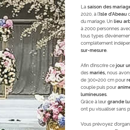
La
saison des mariag
2020, à l’
Isle d’Abeau
d
du mariage. Un
lieu a
à 2000 personnes avec 
tous types d’événement
complètement indépend
sur-mesure
.
Afin d’inscrire ce
jour 
des
mariés,
nous avons
de 300×200 cm pour
r
couple puis pour
anime
lumineuses
.
Grâce à leur
grande lu
ont pu visualiser sans
Vous prévoyez d’organi