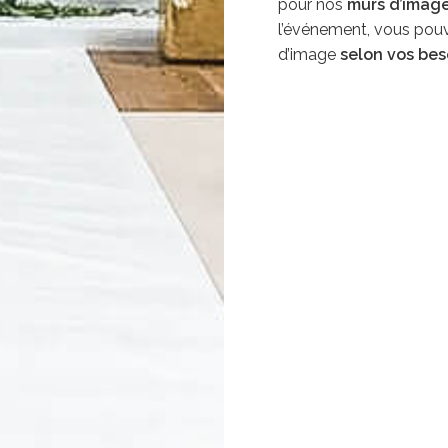
pour nos
murs d’image
l’événement, vous pouv
d’image
selon vos bes