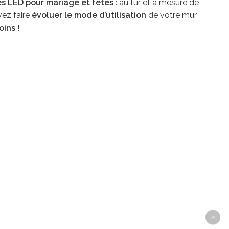
s LED pour mariage et fêtes
: au fur et à mesure de
ez faire
évoluer le mode d’utilisation
de votre mur
oins
!