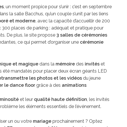
es
, un moment propice pour s’unir : c’est en septembre
ans la salle Bacchus, qu’un couple s’unit par les liens
rboré et moderne
, avec la capacité d’accueillir de 200
300 places de parking : adéquat et pratique pour
s. De plus, le site propose
3 salles de cérémonies
antes, ce qui permet d’organiser une
cérémonie
unique et magique
dans la
mémoire
des
invités
et
 été mandatés pour placer deux écran géants LED
etransmettre les photos et les vidéos
du jeune
r le dance floor
grâce à des
animations
minosité
et leur
qualité haute définition
, les invités
 problème les éléments essentiels de l’événement.
ser un ou votre
mariage
prochainement ? Optez