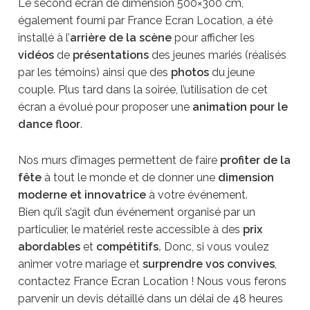
Le second écran de dimension 500×300 cm,
également fourni par France Ecran Location, a été
installé à l’
arrière de la scène
pour afficher les
vidéos
de
présentations
des jeunes mariés (réalisés
par les témoins) ainsi que des
photos
du jeune
couple. Plus tard dans la soirée, l’utilisation de cet
écran a évolué pour proposer une
animation pour le
dance floor
.
Nos murs d’images permettent de faire
profiter de la
fête
à tout le monde et de donner une
dimension
moderne et innovatrice
à votre événement.
Bien qu’il s’agît d’un événement organisé par un
particulier, le matériel reste accessible à des
prix
abordables
et
compétitifs.
Donc, si vous voulez
animer votre mariage et
surprendre vos convives
,
contactez France Ecran Location ! Nous vous ferons
parvenir un devis détaillé dans un délai de 48 heures