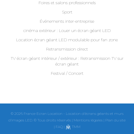
Foires et salons professionnels
Sport
Événements inter-entreprise
cinéma extérieur : Louer un écran géant LED
Location écran géant LED modulable pour fan zone
Retransmission direct
TV écran géant intérieur / extérieur : Retransmission TV sur
écran géant
Festival / Concert
© 2026 France Ecran Location - Location d’écrans géants et murs
d’images LED. © Tous droits réservés |
Mentions légales
|
Plan du site
|
FAQ
|
TMM