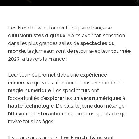
Les French Twins forment une paire française
d’
illusionnistes digitaux
. Après avoir fait sensation
dans les plus grandes salles de
spectacles du
monde
, les jumeaux sont de retour avec leur
tournée
2023,
à travers la
France
!
Leur tournée promet d’être une
expérience
immersive
qui vous transporte dans un monde de
magie numérique
. Les spectateurs ont
l’opportunités d’
explorer
les
univers numériques
à
haute technologie
. De plus, le jeune duo mélange
l’
illusion
et l’
interaction
pour créer un spectacle qui
ravive tous les âges.
Il y a quelques années,
Les French Twins
sont