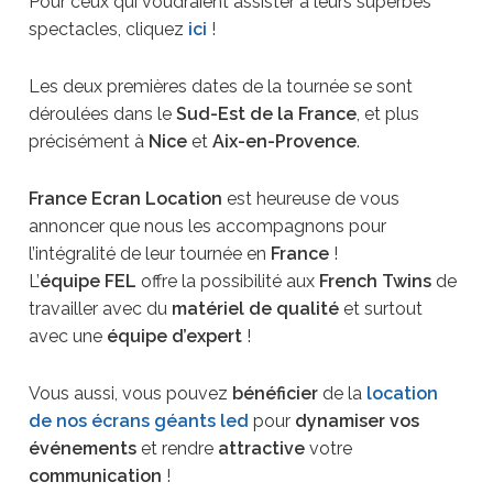
Pour ceux qui voudraient assister à leurs superbes
spectacles, cliquez
ici
!
Les deux premières dates de la tournée se sont
déroulées dans le
Sud-Est de la France
, et plus
précisément à
Nice
et
Aix-en-Provence
.
France Ecran Location
est heureuse de vous
annoncer que nous les accompagnons pour
l’intégralité de leur tournée en
France
!
L’
équipe FEL
offre la possibilité aux
French Twins
de
travailler avec du
matériel de qualité
et surtout
avec une
équipe d’expert
!
Vous aussi, vous pouvez
bénéficier
de la
location
de nos écrans géants led
pour
dynamiser vos
événements
et rendre
attractive
votre
communication
!