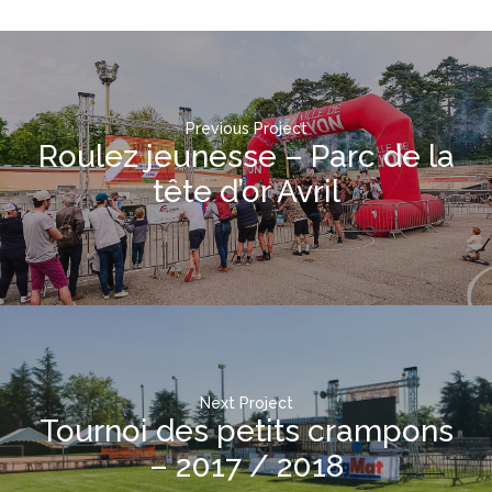
Previous Project
Roulez jeunesse – Parc de la
tête d’or Avril
Next Project
Tournoi des petits crampons
– 2017 / 2018