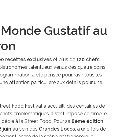
 Monde Gustatif au
yon
0 recettes exclusives
et plus de
120 chefs
et bistronomes talentueux venus des quatre coins
rogrammation a été pensée pour ravir tous les
une attention particulière aux détails pour une
treet Food Festival a accueilli des centaines de
es chefs emblématiques. Il s’est imposé comme le
 dédié à la Street Food. Pour sa
8ème édition
,
6 juin
au sein des
Grandes Locos
, a une fois de
événement phare de la scène gastronomique