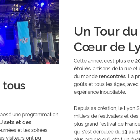
Un Tour du
Cœur de L
Cette année, c’est
plus de 20
étoilés
, artisans de la rue 
du monde
rencontrés
. La p
r tous
goûts et tous les âges, avec 
expérience inoubliable.
Depuis sa création, le Lyon S
 proposé une programmation
milliers de festivaliers et d
J sets et des
plus grand festival de France
urnées et les soirées,
qui s’est déroulée du
13 au 1
s visiteurs ont pu
plus prouvé qu’il était un 