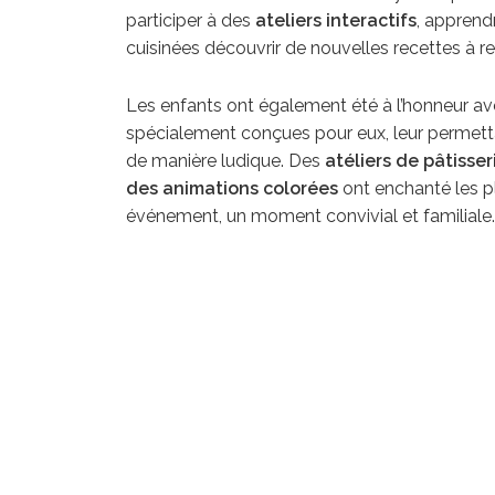
participer à des
ateliers interactifs
, apprend
cuisinées découvrir de nouvelles recettes à r
Les enfants ont également été à l’honneur av
spécialement conçues pour eux, leur permettant
de manière ludique. Des
atéliers de pâtisser
des animations colorées
ont enchanté les pl
événement, un moment convivial et familiale.
Le Lyon Street Food Festival 2024, qui s’est 
Grandes Locos
, a été un véritable road trip
de villes phares françaises et de pays invités
a garanti un dépaysement total pour tous les v
Cette
8ème édition
marque un nouveau chapit
investissant les
anciens ateliers SNCF de La
chargé d’histoire qui témoigne d’un riche passé