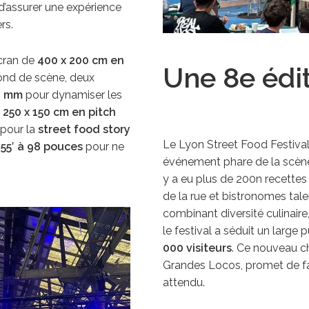
 d’assurer une expérience
rs.
cran de
400 x 200 cm en
Une 8e édit
fond de scène, deux
9 mm
pour dynamiser les
e
250 x 150 cm en pitch
 pour la
street food story
Le Lyon Street Food Festival 
e
55′ à 98 pouces
pour ne
événement phare de la scène
y a eu plus de 200n recettes
de la rue et bistronomes ta
combinant diversité culinair
le festival a séduit un large 
000 visiteurs
. Ce nouveau c
Grandes Locos, promet de fai
attendu.