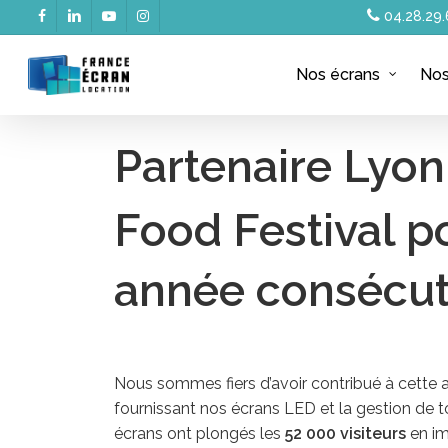
Skip
04.28.29.
facebook
linkedin
youtube
instagram
to
main
Nos écrans
Nos
content
Partenaire Lyon
Food Festival po
année consécut
Nous sommes fiers d’avoir contribué à cette
fournissant nos écrans LED et la gestion de to
écrans ont plongés les
52 000 visiteurs
en im