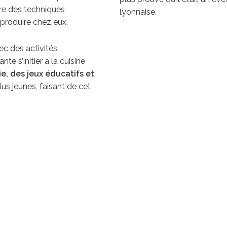
re des techniques
lyonnaise.
eproduire chez eux.
ec des activités
e s’initier à la cuisine
ie, des jeux éducatifs et
us jeunes, faisant de cet
tenu du
13 au 16 juin aux
 vitaminé à la découverte
. Cette odyssée explosive
isiteurs.
re pour le festival, en
 Mulatière
, un lieu
 industriel. Ce site