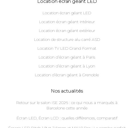
Location écran géant LED
Location écran géant LED
Location écran géant intérieur
Location écran géant extérieur
Location de structure alu carré ASD
Location TV LED Grand Format
Location d’écran géant à Paris
Location d’écran géant à Lyon
Location d’écran géant à Grenoble
Nos actualités
Retour sur le salon ISE 2026 : ce qui nous a marqués à
Barcelone cette année
Écran LED, Écran LCD : quelles différences, comparatif
Écrans LED Pitch 1.9 et 2.6mm et MX40 Pro : Le combo parfait