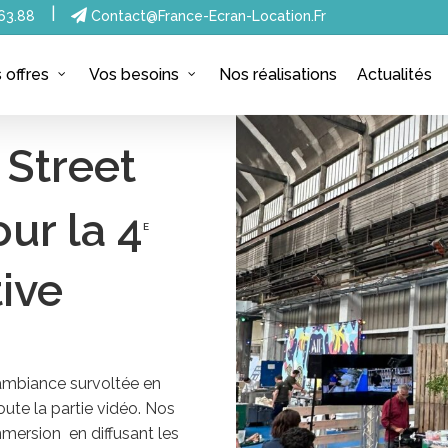
|
63.88
Contact@france-Ecran-Location.fr
Nos réalisations
Actualités
 offres
Vos besoins
 Street
ur la 4
E
ive
 ambiance survoltée en
ute la partie vidéo. Nos
mersion en diffusant les