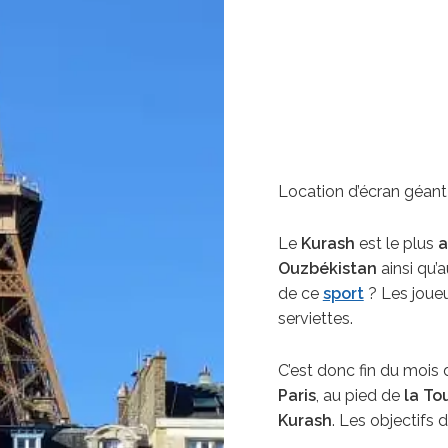
Location d’écran géant 
Le
Kurash
est le plus
a
Ouzbékistan
ainsi qu’
de ce
sport
? Les joueu
serviettes.
C’est donc fin du mois
Paris
, au pied de
la Tou
Kurash
. Les objectifs d