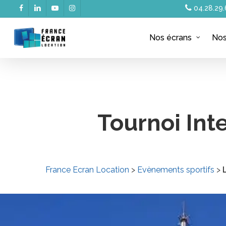
Skip
04.28.29.
facebook
linkedin
youtube
instagram
to
main
Nos écrans
Nos
content
Tournoi Int
France Ecran Location
>
Evènements sportifs
>