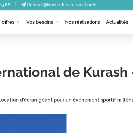
|
63.88
Contact@france-Ecran-Location.fr
Nos réalisations
Actualités
 offres
Vos besoins
ernational de Kurash 
Location d’écran géant pour un événement sportif milléna