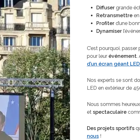
Diffuser
grande éch
Retransmettre
en 
Profiter
d’une bonne
Dynamiser
l’évén
C’est pourquoi, passer 
pour leur
événement
.
d’un écran géant LED 
Nos experts se sont d
LED en extérieur de 4
Nous sommes heureux
et
spectaculaire
comme
Des projets sportifs
qu
nous
!