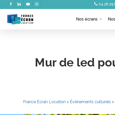
Skip
04.28.29.
facebook
linkedin
youtube
instagram
to
main
Nos écrans
Nos
content
Mur de led po
France Ecran Location
>
Événements culturels