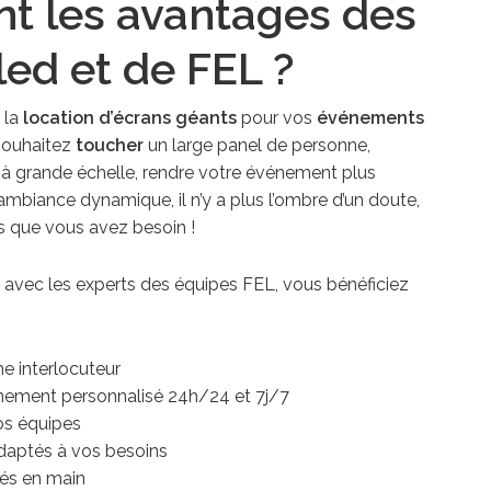
nt les avantages des
led et de FEL ?
 la
l
ocation d’écrans géants
pour vos
événements
 souhaitez
toucher
un large panel de personne,
à grande échelle, rendre votre événement plus
mbiance dynamique, il n’y a plus l’ombre d’un doute,
ns que vous avez besoin !
t avec les experts des équipes FEL, vous bénéficiez
e interlocuteur
ment personnalisé 24h/24 et 7j/7
os équipes
daptés à vos besoins
lés en main