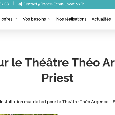
|
63.88
Contact@france-Ecran-Location.fr
Nos réalisations
Actualités
 offres
Vos besoins
ur le Théâtre Théo Ar
Priest
>
Installation mur de led pour le Théâtre Théo Argence – S