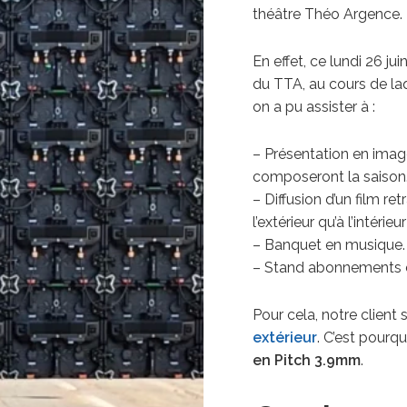
théâtre Théo Argence.
En effet, ce lundi 26 j
du TTA, au cours de la
on a pu assister à :
– Présentation en imag
composeront la saison
– Diffusion d’un film re
l’extérieur qu’à l’intérie
– Banquet en musique.
– Stand abonnements et 
Pour cela, notre client 
extérieur
. C’est pourq
en Pitch 3.9mm
.