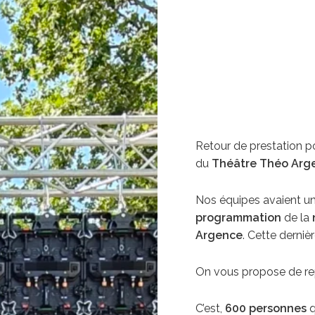
Retour de prestation pou
du
Théâtre Théo Arg
Nos équipes avaient un
programmation
de la
Argence
. Cette derniè
On vous propose de rep
C’est,
600 personnes
q