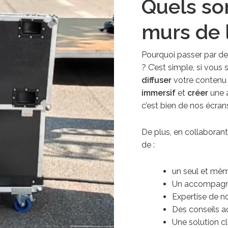
Quels so
murs de 
Pourquoi passer par de
? C’est simple, si vous
diffuser
votre contenu 
immersif
et
créer
une a
c’est bien de nos écra
De plus, en collaboran
de :
un seul et mêm
Un accompagne
Expertise de n
Des conseils a
Une solution c