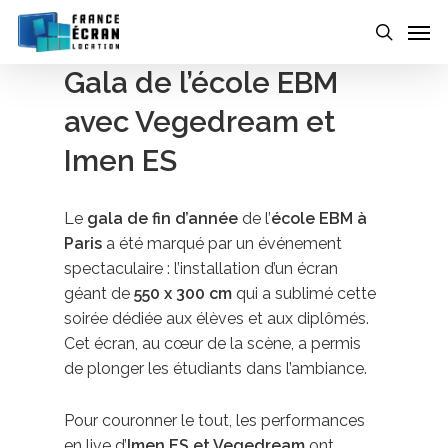
Skip
to
main
Gala de l’école EBM
content
avec Vegedream et
Imen ES
Le
gala de fin d’année
de l’
école EBM à
Paris
a été marqué par un événement
spectaculaire : l’installation d’un écran
géant de
550 x 300 cm
qui a sublimé cette
soirée dédiée aux élèves et aux diplômés.
Cet écran, au cœur de la scène, a permis
de plonger les étudiants dans l’ambiance.
Pour couronner le tout, les performances
en live d’
Imen ES et Vegedream
ont