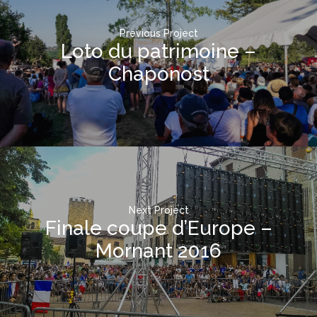
Previous Project
Loto du patrimoine –
Chaponost
Next Project
Finale coupe d’Europe –
Mornant 2016